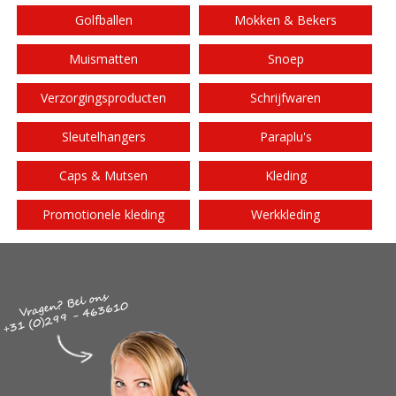
Golfballen
Mokken & Bekers
Muismatten
Snoep
Verzorgingsproducten
Schrijfwaren
Sleutelhangers
Paraplu's
Caps & Mutsen
Kleding
Promotionele kleding
Werkkleding