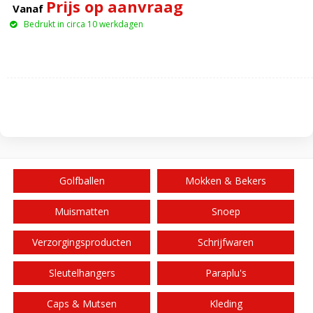
Prijs op aanvraag
Vanaf
Bedrukt in circa 10 werkdagen
Golfballen
Mokken & Bekers
Muismatten
Snoep
Verzorgingsproducten
Schrijfwaren
Sleutelhangers
Paraplu's
Caps & Mutsen
Kleding