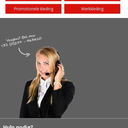
Promotionele kleding
Werkkleding
Hulp nodig?