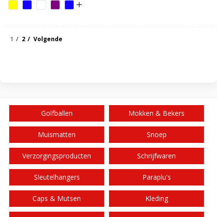
1
2
Volgende
Golfballen
Mokken & Bekers
Muismatten
Snoep
Verzorgingsproducten
Schrijfwaren
Sleutelhangers
Paraplu's
Caps & Mutsen
Kleding