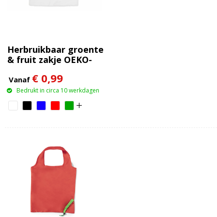
Herbruikbaar groente
& fruit zakje OEKO-
TEX® katoen
€ 0,99
40x45cm
Vanaf
Bedrukt in circa 10 werkdagen