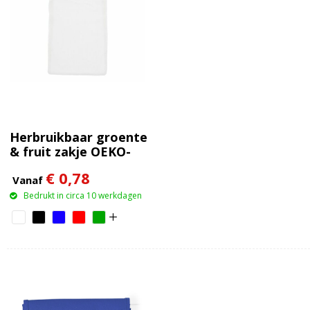
Herbruikbaar groente
& fruit zakje OEKO-
TEX® katoen
€ 0,78
30x40cm
Vanaf
Bedrukt in circa 10 werkdagen