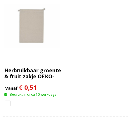
Herbruikbaar groente
& fruit zakje OEKO-
TEX® katoen ecru
€ 0,51
25x30cm
Vanaf
Bedrukt in circa 10 werkdagen