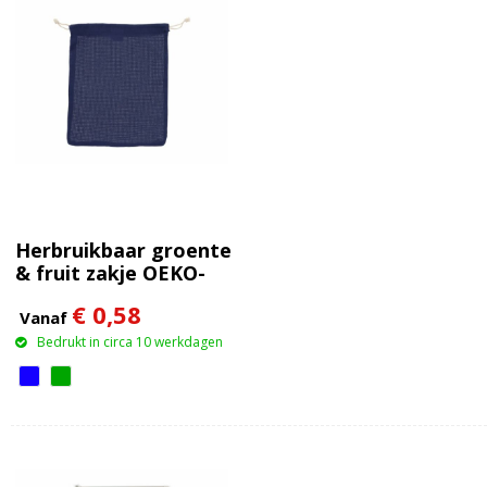
Herbruikbaar groente
& fruit zakje OEKO-
TEX® katoen
€ 0,58
25x30cm
Vanaf
Bedrukt in circa 10 werkdagen