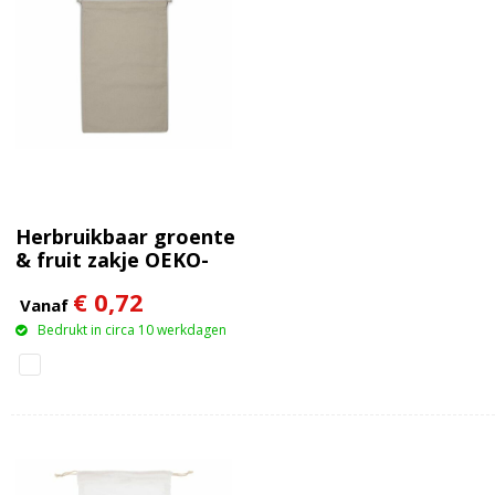
Herbruikbaar groente
& fruit zakje OEKO-
TEX® katoen ecru
€ 0,72
30x40cm
Vanaf
Bedrukt in circa 10 werkdagen