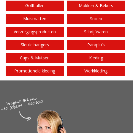
Golfballen
Mokken & Bekers
Muismatten
Snoep
Verzorgingsproducten
Schrijfwaren
Sleutelhangers
Paraplu's
Caps & Mutsen
Kleding
Promotionele kleding
Werkkleding