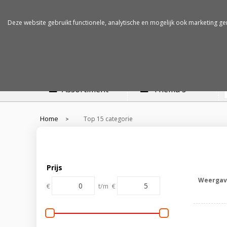
Betalen op rekening
Snelle levertijden
Deze website gebruikt functionele, analytische en mogelijk ook marketing ge
Assortiment
Thema's
Home
Top 15 categorie
>
Prijs
Weergav
€
t/m
€