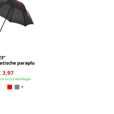
23"
tische paraplu
€ 3,97
 in circa 8 werkdagen