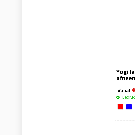
Yogi l
afneem
veiligh
Vanaf
Bedrukt