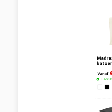
Madras
katoen
Vanaf
Bedrukt