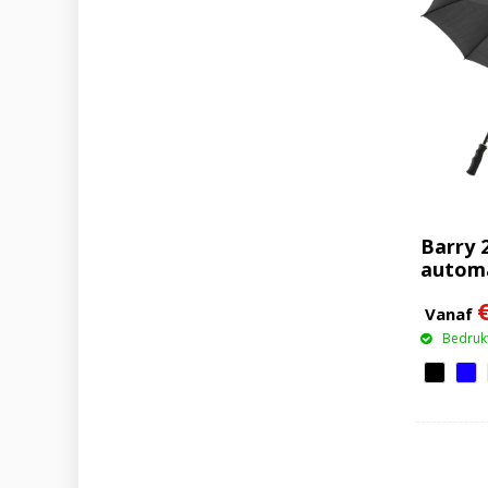
Barry 
automa
Vanaf
Bedrukt