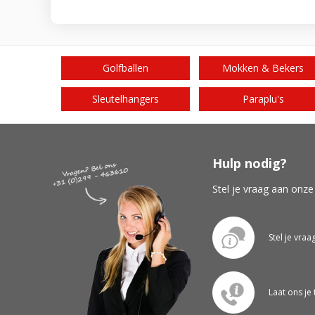
Golfballen
Mokken & Bekers
Sleutelhangers
Paraplu's
Hulp nodig?
Stel je vraag aan onze
Stel je vraa
Laat ons je