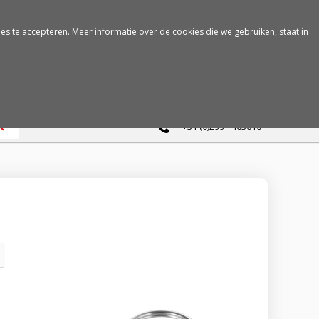
es te accepteren. Meer informatie over de cookies die we gebruiken, staat in
0
+31 (0)299 - 463610