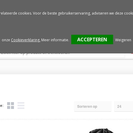
Gratis drukproef
Snelle service
relateerde cookies. Voor de beste gebruikerservaring, adviseren we deze cooki
onze
Cookieverklaring.
Meer informatie
.
Weigeren
e: