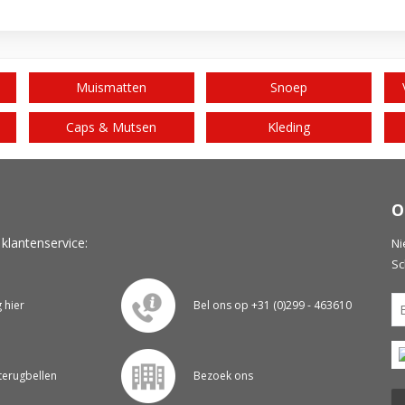
Muismatten
Snoep
Caps & Mutsen
Kleding
O
 klantenservice:
Ni
Sc
g hier
Bel ons op +31 (0)299 - 463610
 terugbellen
Bezoek ons