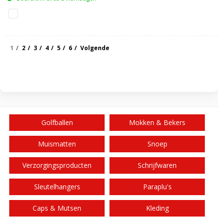
1
2
3
4
5
6
Volgende
Golfballen
Mokken & Bekers
Muismatten
Snoep
Verzorgingsproducten
Schrijfwaren
Sleutelhangers
Paraplu's
Caps & Mutsen
Kleding