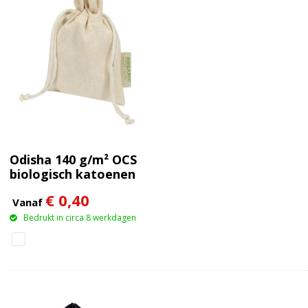
Odisha 140 g/m² OCS
biologisch katoenen
geschenktas – 15 x 10
€ 0,40
cm
Vanaf
Bedrukt in circa 8 werkdagen