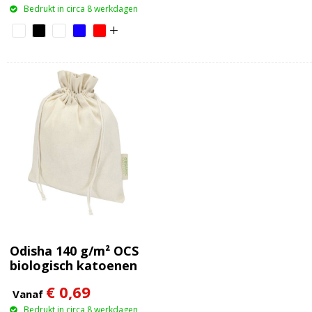
Bedrukt in circa 8 werkdagen
Odisha 140 g/m² OCS
biologisch katoenen
geschenktas – 30 x 25
€ 0,69
cm
Vanaf
Bedrukt in circa 8 werkdagen