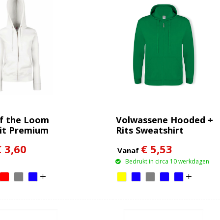
of the Loom
Volwassene Hooded +
it Premium
Rits Sweatshirt
d Sweat Jacket
"keya" SWZ280
€ 3,60
€ 5,53
Vanaf
Bedrukt in circa 10 werkdagen