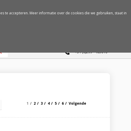
es te accepteren. Meer informatie over de cookies die we gebruiken, staat in
0
+31 (0)299 - 463610
1
2
3
4
5
6
Volgende