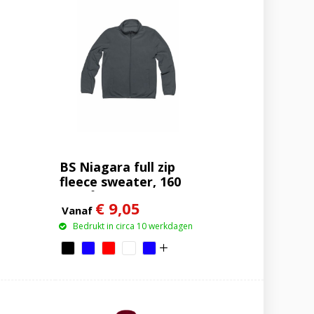
BS Niagara full zip
fleece sweater, 160
gr/m²
€ 9,05
Vanaf
Bedrukt in circa 10 werkdagen