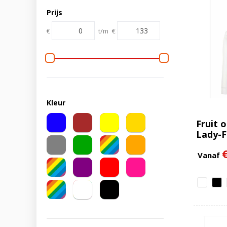
Prijs
€
t/m
€
Kleur
Fruit 
Lady-F
Hoode
Vanaf