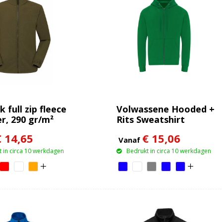
 full zip fleece
Volwassene Hooded +
r, 290 gr/m²
Rits Sweatshirt
Walder
€ 14,65
€ 15,06
Vanaf
 in circa 10 werkdagen
Bedrukt in circa 10 werkdagen