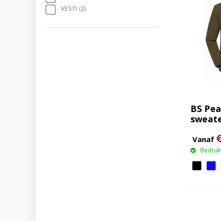
VESTI
(3)
BS Peak
sweate
Vanaf
Bedrukt