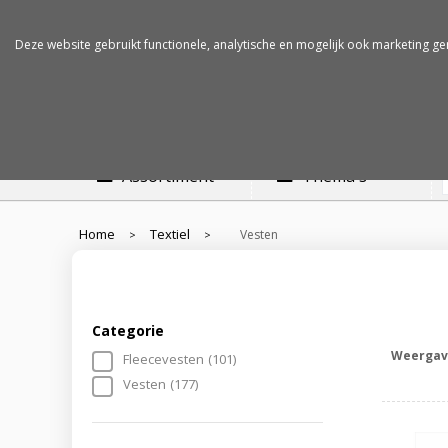
Betalen op rekening
Snelle levertijden
Deze website gebruikt functionele, analytische en mogelijk ook marketing ge
Assortiment
Thema's
Home
Textiel
Vesten
>
>
Categorie
Weergav
Fleecevesten
(101)
Vesten
(177)