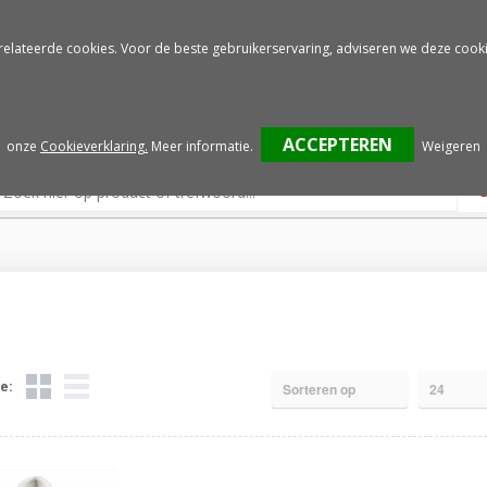
Gratis drukproef
Snelle service
relateerde cookies. Voor de beste gebruikerservaring, adviseren we deze cooki
onze
Cookieverklaring.
Meer informatie
.
Weigeren
e: