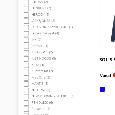
GILDAN
(2)
HENBURY
(2)
HEROCK
(1)
JACK&JONES
(2)
JACK&JONES//PRODUKT
(1)
James Harvest
(4)
JHK
(7)
Jobman
(1)
JUST COOL
(2)
JUST HOODS
(8)
SOL'S
KEYA
(1)
Kustom Kit
(7)
Vanaf
Mac One
(2)
MANTIS
(1)
NEUTRAL
(5)
NEW MORNING STUDIOS
(1)
PEN DUICK
(6)
Portwest
(3)
Premier
(9)