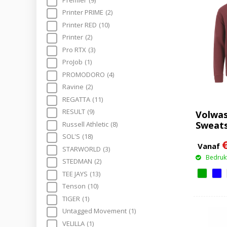
Printer PRIME
(2)
Printer RED
(10)
Printer
(2)
Pro RTX
(3)
ProJob
(1)
PROMODORO
(4)
Ravine
(2)
REGATTA
(11)
RESULT
(9)
Volwa
Sweats
Russell Athletic
(8)
SOL'S
(18)
Vanaf
STARWORLD
(3)
Bedrukt
STEDMAN
(2)
TEE JAYS
(13)
Tenson
(10)
TIGER
(1)
Untagged Movement
(1)
VELILLA
(1)