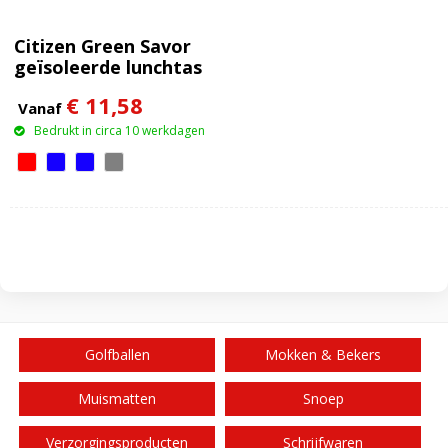
Citizen Green Savor
geïsoleerde lunchtas
€ 11,58
Vanaf
Bedrukt in circa 10 werkdagen
Golfballen
Mokken & Bekers
Muismatten
Snoep
Verzorgingsproducten
Schrijfwaren