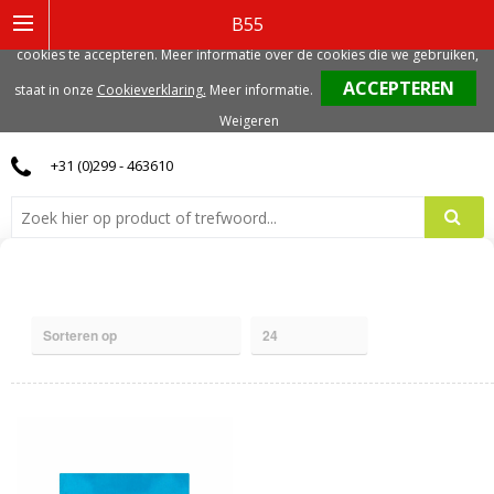
Deze website gebruikt functionele, analytische en mogelijk ook marketing
B55
gerelateerde cookies. Voor de beste gebruikerservaring, adviseren we deze
cookies te accepteren. Meer informatie over de cookies die we gebruiken,
0
staat in onze
Cookieverklaring.
Meer informatie
.
Weigeren
+31 (0)299 - 463610