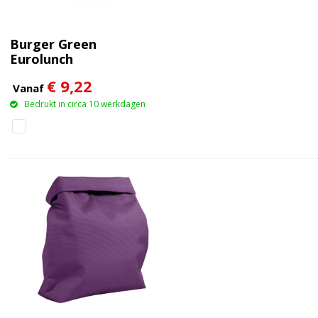
Burger Green
Eurolunch
isothermische
€ 9,22
katoenen lunchtas
Vanaf
Bedrukt in circa 10 werkdagen