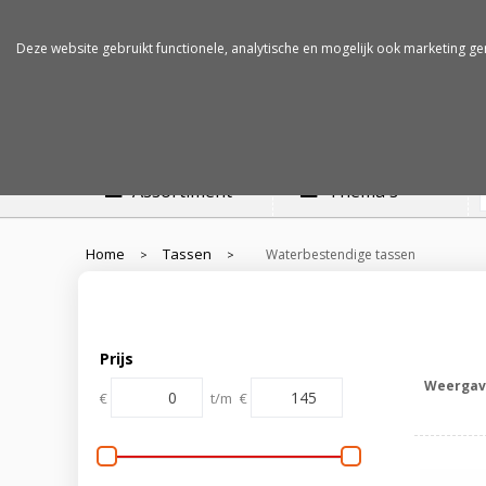
Betalen op rekening
Snelle levertijden
Deze website gebruikt functionele, analytische en mogelijk ook marketing ge
Assortiment
Thema's
Home
Tassen
Waterbestendige tassen
>
>
Prijs
Weergav
€
t/m
€