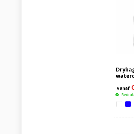
Drybag
waterd
Vanaf
Bedrukt