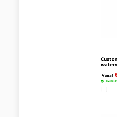
Custo
water
2,5L I
Vanaf
Bedrukt