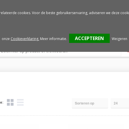
Gratis drukproef
Snelle service
relateerde cookies. Voor de beste gebruikerservaring, adviseren we deze cooki
onze
Cookieverklaring.
Meer informatie
.
Weigeren
e: