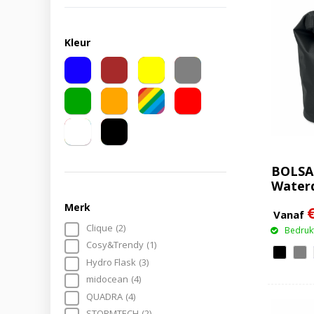
Kleur
BOLSA
Waterd
RPET 1
Merk
Vanaf
Clique
(2)
Bedrukt
Cosy&Trendy
(1)
Hydro Flask
(3)
midocean
(4)
QUADRA
(4)
STORMTECH
(2)