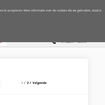
es te accepteren. Meer informatie over de cookies die we gebruiken, staat in
0
+31 (0)299 - 463610
1
2
Volgende