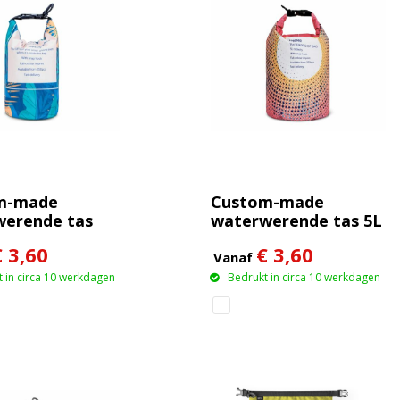
m-made
Custom-made
werende tas
waterwerende tas 5L
PX6
IPX5
€ 3,60
€ 3,60
Vanaf
 in circa 10 werkdagen
Bedrukt in circa 10 werkdagen