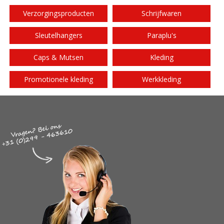
Verzorgingsproducten
Schrijfwaren
Sleutelhangers
Paraplu's
Caps & Mutsen
Kleding
Promotionele kleding
Werkkleding