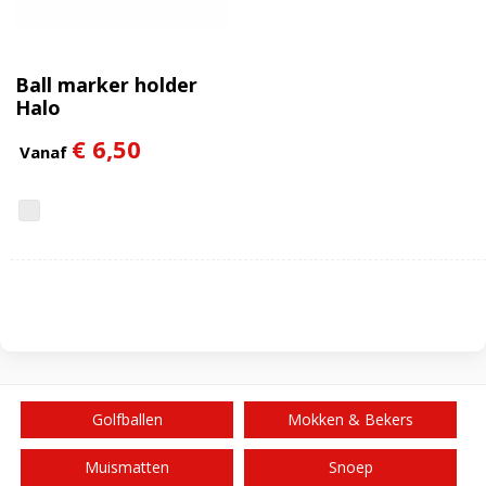
Ball marker holder
Halo
€ 6,50
Vanaf
Golfballen
Mokken & Bekers
Muismatten
Snoep