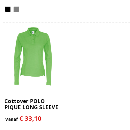
Cottover POLO
PIQUE LONG SLEEVE
LADY - GOTS
€ 33,10
GECERTIFICEERD
Vanaf