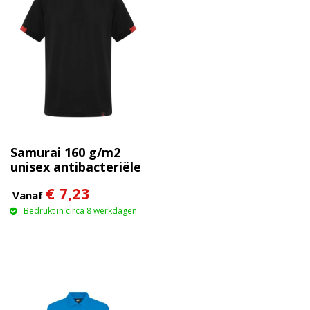
Samurai 160 g/m2
unisex antibacteriële
polo met korte
€ 7,23
mouwen
Vanaf
Bedrukt in circa 8 werkdagen