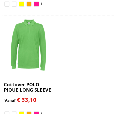
Cottover POLO
PIQUE LONG SLEEVE
MAN - GOTS
€ 33,10
GECERTIFICEERD
Vanaf