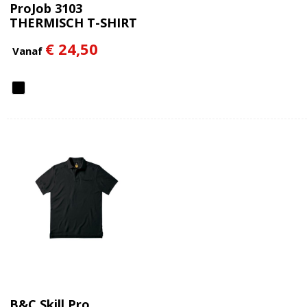
ProJob 3103
THERMISCH T-SHIRT
LANGE MOUWEN MET
€ 24,50
KORTE RITS
Vanaf
B&C Skill Pro