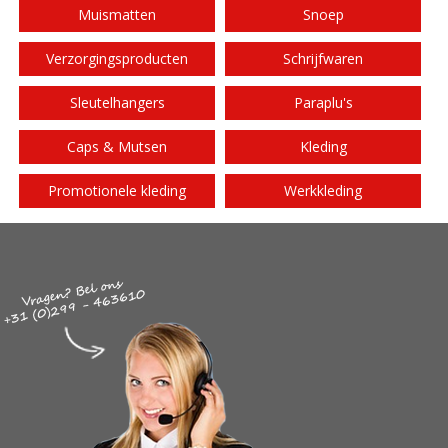
Muismatten
Snoep
Verzorgingsproducten
Schrijfwaren
Sleutelhangers
Paraplu's
Caps & Mutsen
Kleding
Promotionele kleding
Werkkleding