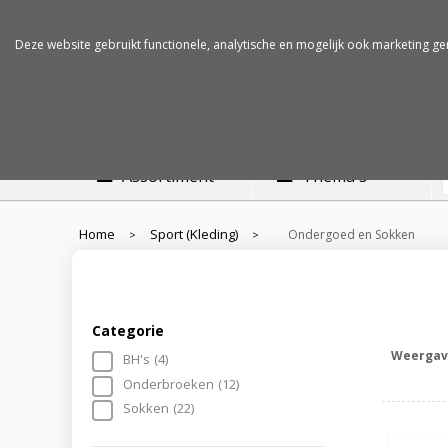
Betalen op rekening
Snelle levertijden
Deze website gebruikt functionele, analytische en mogelijk ook marketing ge
Assortiment
Thema's
Home
Sport (Kleding)
Ondergoed en Sokken
>
>
Categorie
Weergav
BH's
(4)
Onderbroeken
(12)
Sokken
(22)