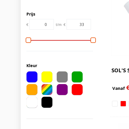
Prijs
€
t/m
€
Kleur
SOL'S 
Vanaf