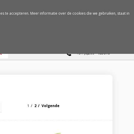
es te accepteren. Meer informatie over de cookies die we gebruiken, staat in
0
+31 (0)299 - 463610
1
2
Volgende