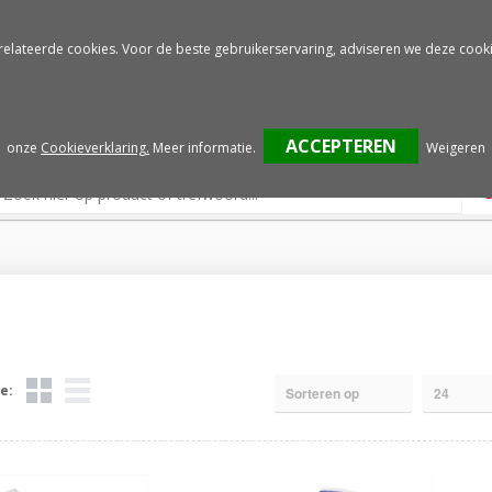
Gratis drukproef
Snelle service
relateerde cookies. Voor de beste gebruikerservaring, adviseren we deze cooki
onze
Cookieverklaring.
Meer informatie
.
Weigeren
e: