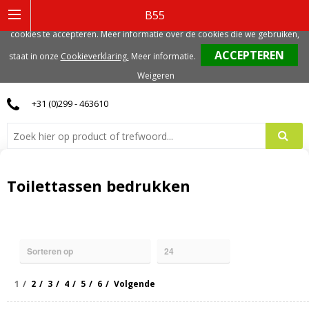
Deze website gebruikt functionele, analytische en mogelijk ook marketing
B55
gerelateerde cookies. Voor de beste gebruikerservaring, adviseren we deze
cookies te accepteren. Meer informatie over de cookies die we gebruiken,
0
staat in onze
Cookieverklaring.
Meer informatie
.
Weigeren
+31 (0)299 - 463610
Toilettassen bedrukken
1
2
3
4
5
6
Volgende