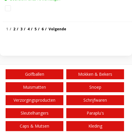
1
2
3
4
5
6
Volgende
Golfballen
Mokken & Bekers
Muismatten
Snoep
Verzorgingsproducten
Schrijfwaren
Sleutelhangers
Paraplu's
Caps & Mutsen
Kleding