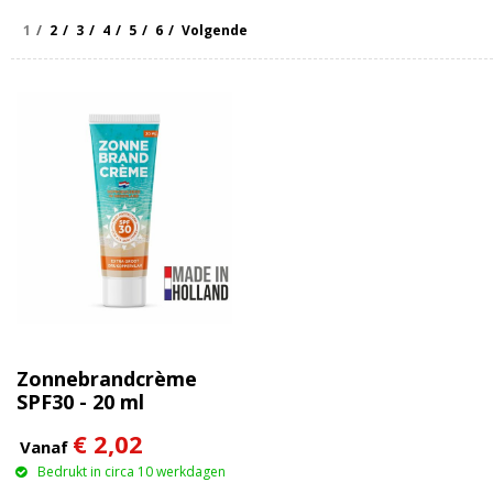
1
2
3
4
5
6
Volgende
Zonnebrandcrème
SPF30 - 20 ml
€ 2,02
Vanaf
Bedrukt in circa 10 werkdagen