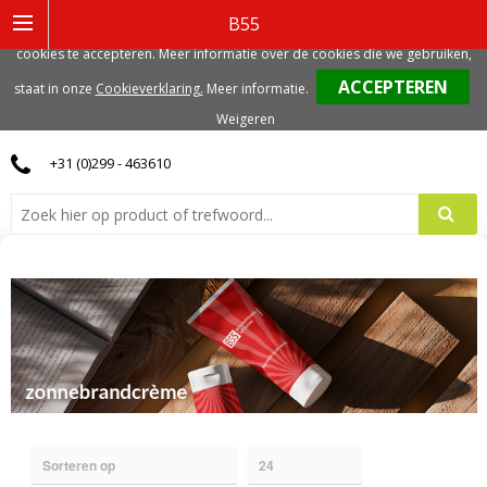
Deze website gebruikt functionele, analytische en mogelijk ook marketing
B55
gerelateerde cookies. Voor de beste gebruikerservaring, adviseren we deze
cookies te accepteren. Meer informatie over de cookies die we gebruiken,
0
staat in onze
Cookieverklaring.
Meer informatie
.
Weigeren
+31 (0)299 - 463610