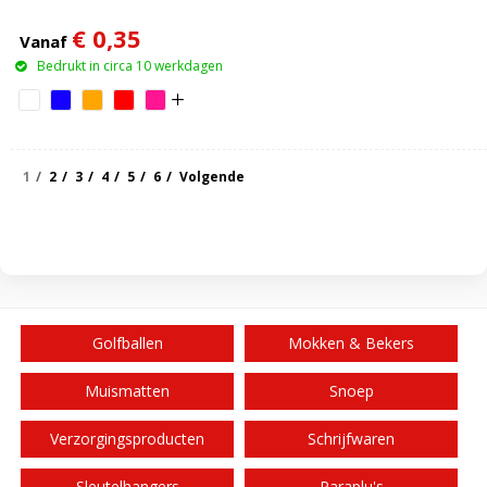
€ 0,35
Vanaf
Bedrukt in circa 10 werkdagen
1
2
3
4
5
6
Volgende
Golfballen
Mokken & Bekers
Muismatten
Snoep
Verzorgingsproducten
Schrijfwaren
Sleutelhangers
Paraplu's