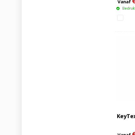
Vanaf
Bedrukt
KeyTex
Vanaf