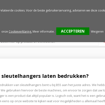
Gratis drukproef
Snelle service
relateerde cookies. Voor de beste gebruikerservaring, adviseren we deze cooki
onze
Cookieverklaring.
Meer informatie
.
Weigeren
u sleutelhangers laten bedrukken?
edrukken van sleutelhangers bent u bij B55 aan het juiste adres. We heb
 We gebruiken hiervoor de beste machines, om ervoor te zorgen dat uw lo
ger is een product dat altijd populair is. Logisch ook, want het is een ge
 eens op onze website te kijken wat voor mogelijkheden u allemaal heef