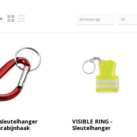
e:
sleutelhanger
VISIBLE RING -
rabijnhaak
Sleutelhanger
veiligheidsvest