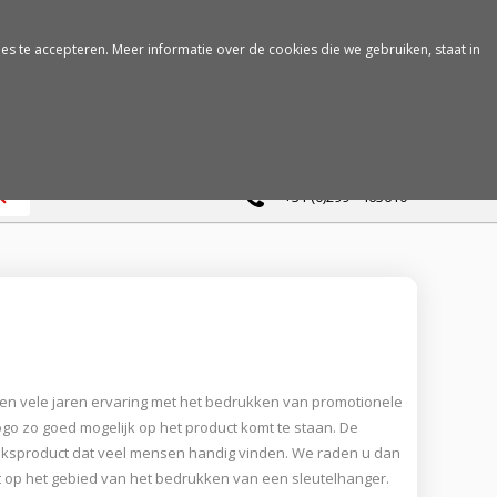
es te accepteren. Meer informatie over de cookies die we gebruiken, staat in
0
+31 (0)299 - 463610
ben vele jaren ervaring met het bedrukken van promotionele
go zo goed mogelijk op het product komt te staan. De
bruiksproduct dat veel mensen handig vinden. We raden u dan
t op het gebied van het bedrukken van een sleutelhanger.