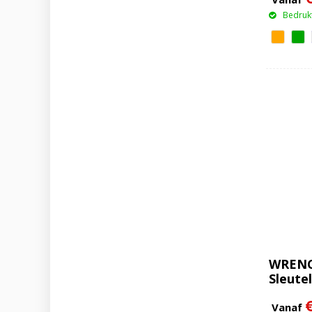
Bedrukt
WRENC
Sleute
flesop
Vanaf