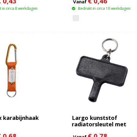
€ 0,43
€ 0,46
Vanaf
 in circa 8 werkdagen
Bedrukt in circa 10 werkdagen
 karabijnhaak
Largo kunststof
radiatorsleutel met
sleutelhanger
€ 0,68
€ 0,78
Vanaf