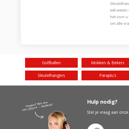
Sleutelhan
wilt weten
het voor u
om alle vr
Golfballen
Mokken & Bekers
Sleutelhangers
Paraplu's
Hulp nodig?
Stel je vraag aan onze