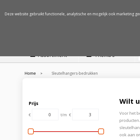
Betalen op rekening
Snelle levertijden
Deze website gebruikt functionele, analytische en mogelijk ook marketing ge
Assortiment
Thema's
Home
Sleutelhangers-bedrukken
>
Wilt 
Prijs
Voor het b
€
t/m
€
producten.
sleutelhan
ook aan om