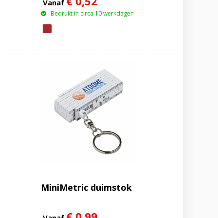
€ 0,52
Vanaf
Bedrukt in circa 10 werkdagen
MiniMetric duimstok
€ 0,99
Vanaf