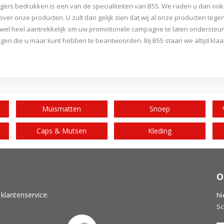
gers bedrukken is een van de specialiteiten van B55. We raden u dan ook
 over onze producten. U zult dan gelijk zien dat wij al onze producten teg
 wel heel aantrekkelijk om uw promotionele campagne te laten ondersteu
agen die u maar kunt hebben te beantwoorden. Bij B55 staan we altijd k
Muismatten
Snoep
Caps & Mutsen
Kleding
O
 klantenservice:
Ni
Sc