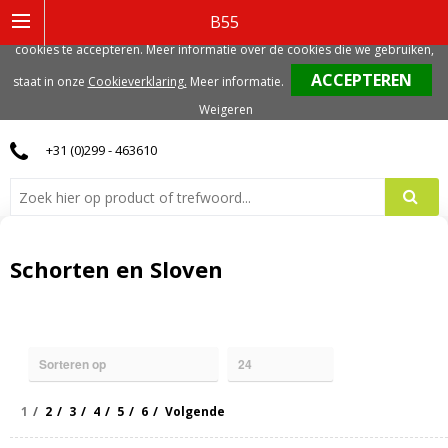
Deze website gebruikt functionele, analytische en mogelijk ook marketing
B55
gerelateerde cookies. Voor de beste gebruikerservaring, adviseren we deze
cookies te accepteren. Meer informatie over de cookies die we gebruiken,
0
staat in onze
Cookieverklaring.
Meer informatie
.
Weigeren
+31 (0)299 - 463610
Schorten en Sloven
1
2
3
4
5
6
Volgende