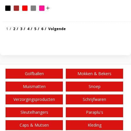
1
2
3
4
5
6
Volgende
Golfballen
Mokken & Bekers
Muismatten
Snoep
Verzorgingsproducten
Schrijfwaren
Sleutelhangers
Paraplu's
Caps & Mutsen
Kleding