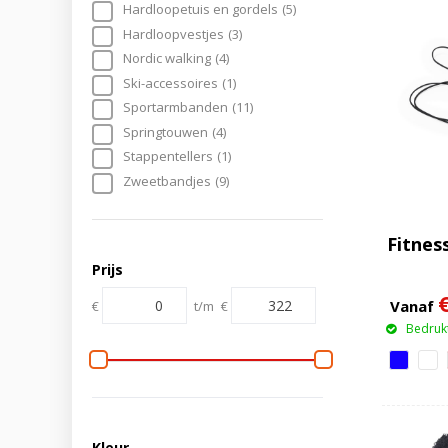
Hardloopetuis en gordels
(5)
Hardloopvestjes
(3)
Nordic walking
(4)
Ski-accessoires
(1)
Sportarmbanden
(11)
Springtouwen
(4)
Stappentellers
(1)
Zweetbandjes
(9)
Fitnes
Prijs
Vanaf
€
t/m
€
Bedrukt
Kleur