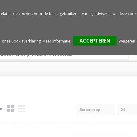
Gratis drukproef
Snelle service
relateerde cookies. Voor de beste gebruikerservaring, adviseren we deze cooki
onze
Cookieverklaring.
Meer informatie
.
Weigeren
e: