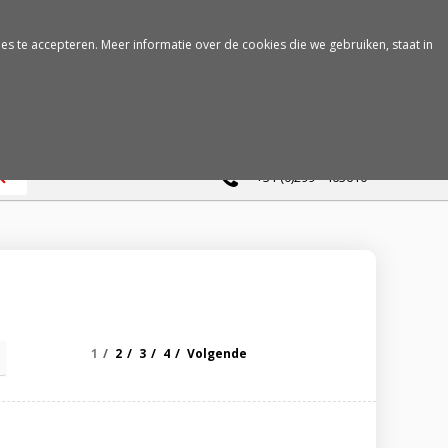
es te accepteren. Meer informatie over de cookies die we gebruiken, staat in
0
+31 (0)299 - 463610
1
2
3
4
Volgende