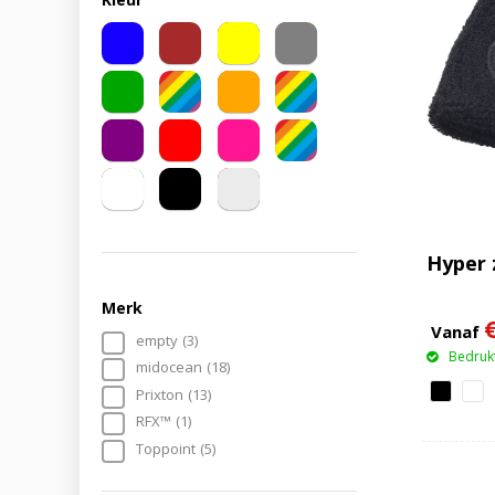
Hyper 
Merk
Vanaf
empty
(3)
Bedrukt
midocean
(18)
Prixton
(13)
RFX™
(1)
Toppoint
(5)