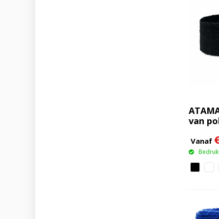
ATAMA
van po
Vanaf
Bedrukt