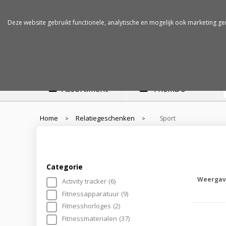
Betalen op rekening
Snelle levertijden
Deze website gebruikt functionele, analytische en mogelijk ook marketing ge
Assortiment
Thema's
Home
Relatiegeschenken
Sport
>
>
Categorie
Weergav
Activity tracker
(6)
Fitnessapparatuur
(9)
Fitnesshorloges
(2)
Fitnessmaterialen
(37)