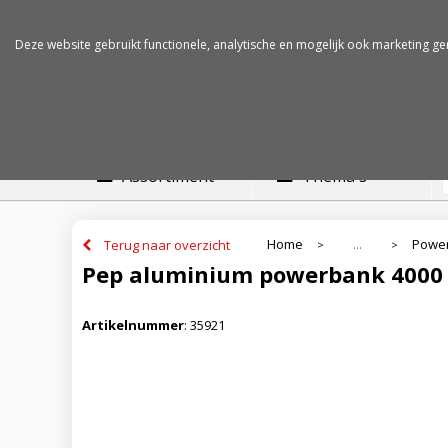
Betalen op rekening
Snelle levertijden
Deze website gebruikt functionele, analytische en mogelijk ook marketing ge
Assortiment
Thema's
Home
Powe
Terug naar overzicht
...
>
>
Pep aluminium powerbank 400
Artikelnummer
:
35921