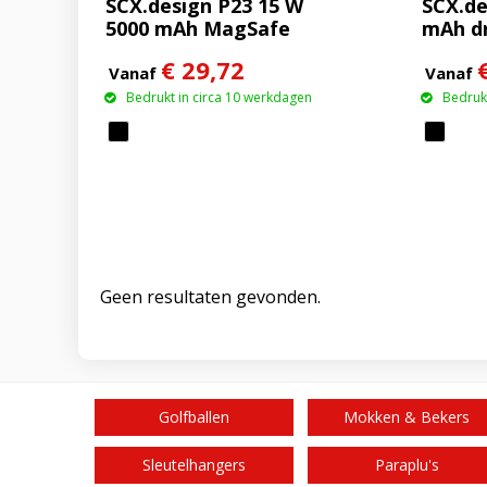
SCX.design P23 15 W
SCX.de
5000 mAh MagSafe
mAh d
powerbank
rubbe
€ 29,72
met op
Vanaf
Vanaf
Bedrukt in circa 10 werkdagen
Bedrukt
Geen resultaten gevonden.
Golfballen
Mokken & Bekers
Sleutelhangers
Paraplu's