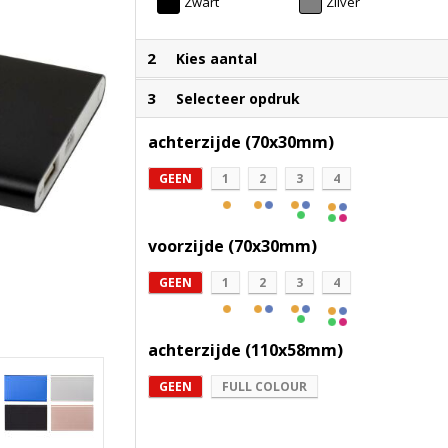
Zwart
Zilver
2
Kies aantal
3
Selecteer opdruk
achterzijde (70x30mm)
GEEN
1
2
3
4
voorzijde (70x30mm)
GEEN
1
2
3
4
achterzijde (110x58mm)
GEEN
FULL COLOUR