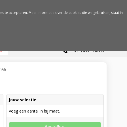
es te accepteren. Meer informatie over de cookies die we gebruiken, staat in
0
+31 (0)299 - 463610
 mAh
Jouw selectie
Voeg een aantal in bij maat.
Bestellen