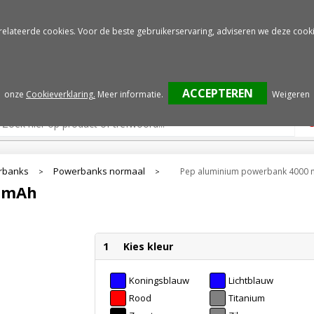
Gratis drukproef
Snelle service
relateerde cookies. Voor de beste gebruikerservaring, adviseren we deze cooki
onze
Cookieverklaring.
Meer informatie
.
Weigeren
rbanks
Powerbanks normaal
Pep aluminium powerbank 4000
>
>
0 mAh
1
Kies kleur
Koningsblauw
Lichtblauw
Rood
Titanium