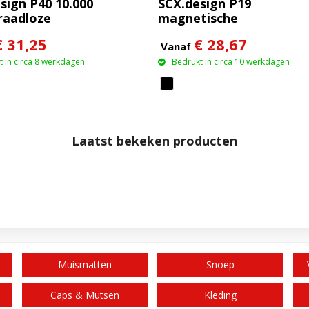
sign P40 10.000
SCX.design P19
raadloze
magnetische
ren powerbank
draadloze powerbank
€ 31,25
€ 28,67
lichtend
van 5000 mAh 5 W
Vanaf
 in circa 8 werkdagen
Bedrukt in circa 10 werkdagen
Laatst bekeken producten
Muismatten
Snoep
Caps & Mutsen
Kleding