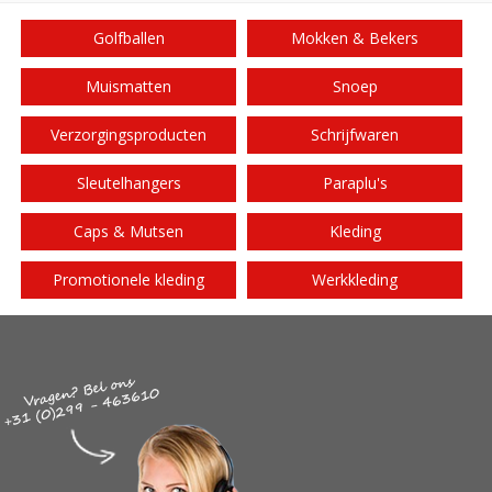
Golfballen
Mokken & Bekers
Muismatten
Snoep
Verzorgingsproducten
Schrijfwaren
Sleutelhangers
Paraplu's
Caps & Mutsen
Kleding
Promotionele kleding
Werkkleding