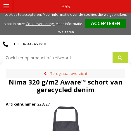
Deze website gebruikt functionele, analytische en mogelijk ook marketing
B55
gerelateerde cookies. Voor de beste gebruikerservaring, adviseren we deze
cookies te accepteren. Meer informatie over de cookies die we gebruiken,
0
staat in onze
Cookieverklaring.
Meer informatie
.
Weigeren
+31 (0)299 - 463610
Terug naar overzicht
Nima 320 g/m2 Aware™ schort van
gerecycled denim
Artikelnummer
:
228327