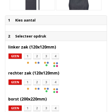
1
Kies aantal
2
Selecteer opdruk
linker zak (120x120mm)
GEEN
1
2
3
4
rechter zak (120x120mm)
GEEN
1
2
3
4
borst (200x220mm)
GEEN
1
2
3
4