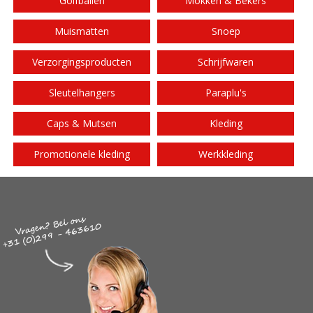
Golfballen
Mokken & Bekers
Muismatten
Snoep
Verzorgingsproducten
Schrijfwaren
Sleutelhangers
Paraplu's
Caps & Mutsen
Kleding
Promotionele kleding
Werkkleding