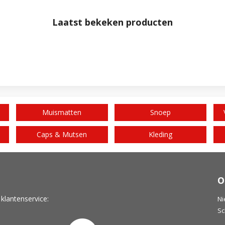
Laatst bekeken producten
Muismatten
Snoep
Caps & Mutsen
Kleding
O
 klantenservice:
Ni
Sc