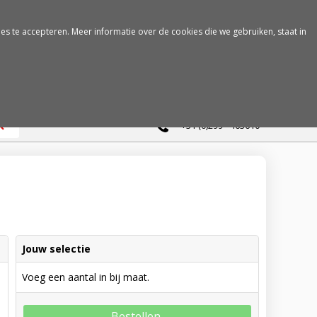
es te accepteren. Meer informatie over de cookies die we gebruiken, staat in
0
+31 (0)299 - 463610
Jouw selectie
Voeg een aantal in bij maat.
Bestellen