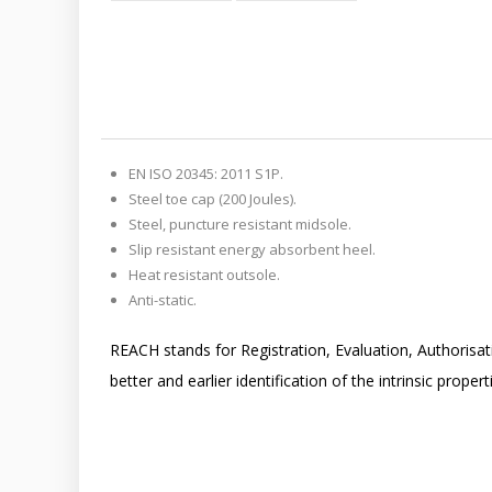
EN ISO 20345: 2011 S1P.
Steel toe cap (200 Joules).
Steel, puncture resistant midsole.
Slip resistant energy absorbent heel.
Heat resistant outsole.
Anti-static.
REACH stands for Registration, Evaluation, Authorisa
better and earlier identification of the intrinsic prope