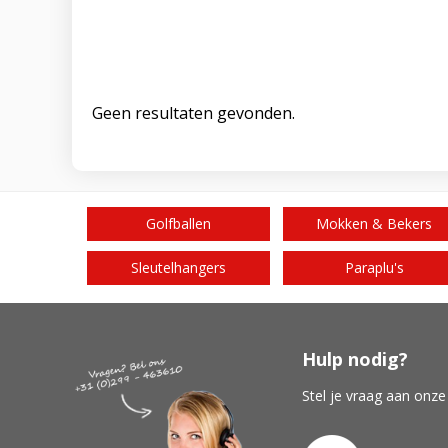
Geen resultaten gevonden.
Golfballen
Mokken & Bekers
Sleutelhangers
Paraplu's
Hulp nodig?
Stel je vraag aan onze