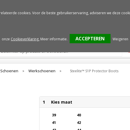
Gratis drukproef
Snelle service
relateerde cookies. Voor de beste gebruikerservaring, adviseren we deze cooki
onze
Cookieverklaring.
Meer informatie
.
Weigeren
Schoenen
Werkschoenen
Steelite™ S1P Protector Boots
>
>
1
Kies maat
39
40
41
42