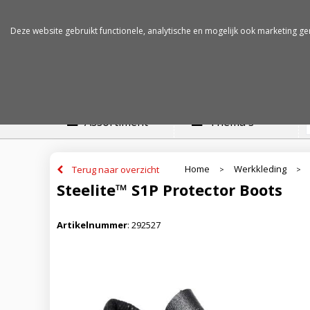
Betalen op rekening
Snelle levertijden
Deze website gebruikt functionele, analytische en mogelijk ook marketing ge
Assortiment
Thema's
Home
Werkkleding
Terug naar overzicht
>
>
Steelite™ S1P Protector Boots
Artikelnummer
:
292527