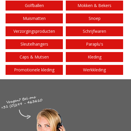
Golfballen
Mokken & Bekers
Muismatten
Snoep
Verzorgingsproducten
Schrijfwaren
Sleutelhangers
Paraplu's
Caps & Mutsen
Kleding
Promotionele kleding
Werkkleding