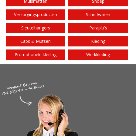
Muismatten
Snoep
Verzorgingsproducten
Schrijfwaren
Sleutelhangers
Paraplu's
Caps & Mutsen
Kleding
Promotionele kleding
Werkkleding