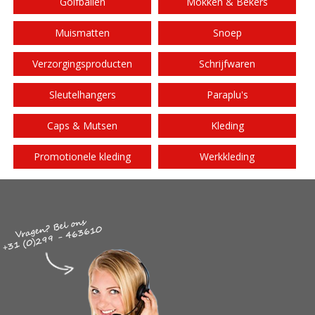
Golfballen
Mokken & Bekers
Muismatten
Snoep
Verzorgingsproducten
Schrijfwaren
Sleutelhangers
Paraplu's
Caps & Mutsen
Kleding
Promotionele kleding
Werkkleding