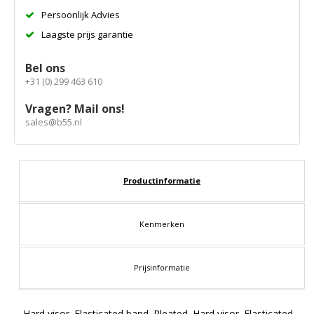
Persoonlijk Advies
Laagste prijs garantie
Bel ons
+31 (0) 299 463 610
Vragen? Mail ons!
sales@b55.nl
Productinformatie
Kenmerken
Prijsinformatie
Hard visor. Elasticated band. Pleated. Hard visor. Elasticated