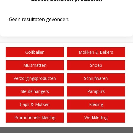
Geen resultaten gevonden.
Golfballen
Mokken & Bekers
Muismatten
Snoep
Verzorgingsproducten
Schrijfwaren
Sleutelhangers
Paraplu's
Caps & Mutsen
Kleding
Promotionele kleding
Werkkleding