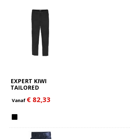
EXPERT KIWI
TAILORED
CONVERTIBLE
€ 82,33
TROUSERS
Vanaf