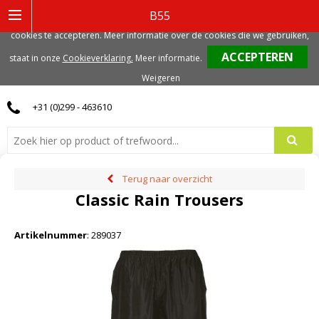
Deze website gebruikt functionele, analytische en mogelijk ook marketing
B55
gerelateerde cookies. Voor de beste gebruikerservaring, adviseren we deze
cookies te accepteren. Meer informatie over de cookies die we gebruiken,
0
staat in onze
Cookieverklaring.
Meer informatie
.
Weigeren
+31 (0)299 - 463610
Terug naar overzicht
Classic Rain Trousers
Artikelnummer
:
289037