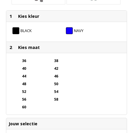
1
Kies kleur
BLACK
NAVY
2
Kies maat
36
38
40
42
44
46
48
50
52
54
56
58
60
Jouw selectie