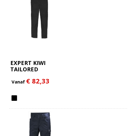
EXPERT KIWI
TAILORED
CONVERTIBLE
€ 82,33
TROUSERS
Vanaf