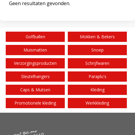
Geen resultaten gevonden.
Golfballen
Mokken & Bekers
Muismatten
Snoep
Verzorgingsproducten
Schrijfwaren
Sleutelhangers
Paraplu's
Caps & Mutsen
Kleding
Promotionele kleding
Werkkleding