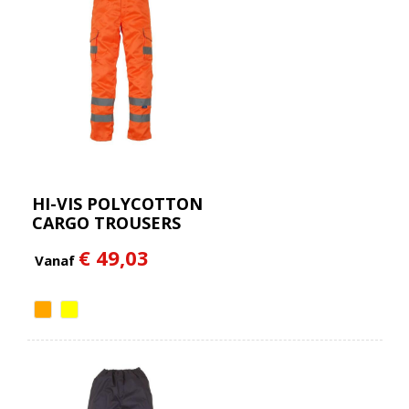
HI-VIS POLYCOTTON
CARGO TROUSERS
WITH KNEE PAD
€ 49,03
POCKETS
Vanaf