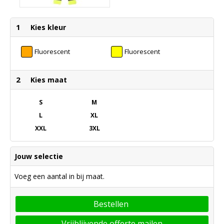
1
Kies kleur
Fluorescent
Fluorescent
Orange
Yellow
2
Kies maat
S
M
L
XL
XXL
3XL
Jouw selectie
Voeg een aantal in bij maat.
Bestellen
Vrijblijvende offerte mailen