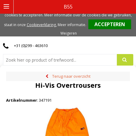
Deze website gebruikt functionele, analytische en mogelijk ook marketing
B55
gerelateerde cookies. Voor de beste gebruikerservaring, adviseren we deze
cookies te accepteren. Meer informatie over de cookies die we gebruiken,
0
staat in onze
Cookieverklaring.
Meer informatie
.
Weigeren
+31 (0)299 - 463610
Terug naar overzicht
Hi-Vis Overtrousers
Artikelnummer
:
347191