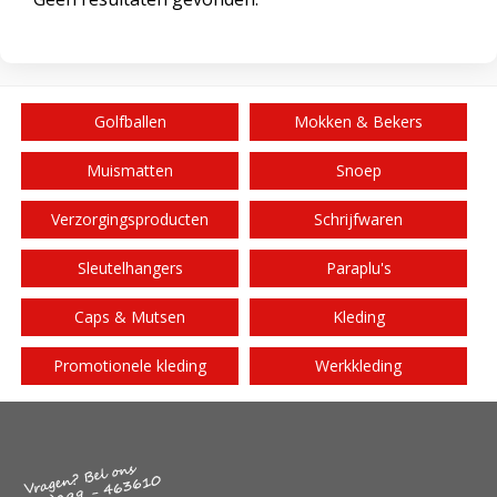
Golfballen
Mokken & Bekers
Muismatten
Snoep
Verzorgingsproducten
Schrijfwaren
Sleutelhangers
Paraplu's
Caps & Mutsen
Kleding
Promotionele kleding
Werkkleding