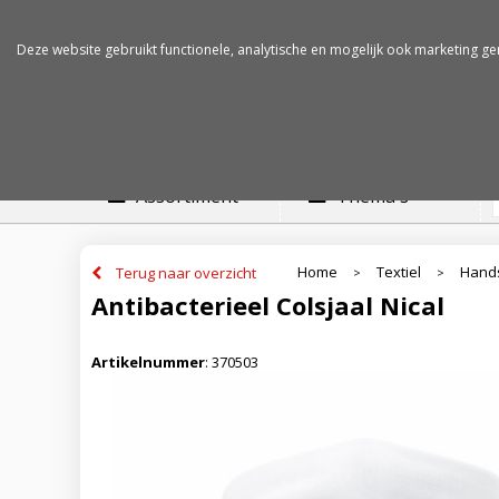
Betalen op rekening
Snelle levertijden
Deze website gebruikt functionele, analytische en mogelijk ook marketing ge
Assortiment
Thema's
Home
Textiel
Hands
Terug naar overzicht
>
>
Antibacterieel Colsjaal Nical
Artikelnummer
:
370503