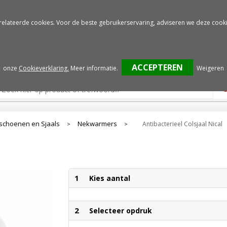
Gratis drukproef
Snelle service
relateerde cookies. Voor de beste gebruikerservaring, adviseren we deze cooki
onze
Cookieverklaring.
Meer informatie
.
Weigeren
choenen en Sjaals
Nekwarmers
Antibacterieel Colsjaal Nical
>
>
1
Kies aantal
2
Selecteer opdruk