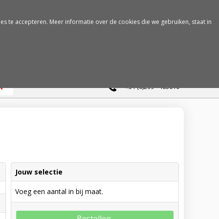
es te accepteren. Meer informatie over de cookies die we gebruiken, staat in
0
+31 (0)299 - 463610
Jouw selectie
Voeg een aantal in bij maat.
Bestellen