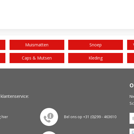
Muismatten
Snoep
Caps & Mutsen
Kleding
O
 klantenservice:
Ni
Sc
g hier
Bel ons op +31 (0)299 - 463610