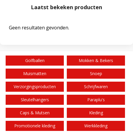
Laatst bekeken producten
Geen resultaten gevonden.
Golfballen
Mokken & Bekers
Muismatten
Snoep
Verzorgingsproducten
Schrijfwaren
Sleutelhangers
Paraplu's
Caps & Mutsen
Kleding
Promotionele kleding
Werkkleding