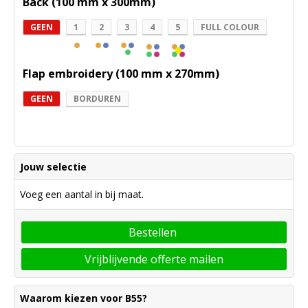
Back (100 mm x 300mm)
GEEN
1
2
3
4
5
FULL COLOUR
Flap embroidery (100 mm x 270mm)
GEEN
BORDUREN
Jouw selectie
Voeg een aantal in bij maat.
Bestellen
Vrijblijvende offerte mailen
Waarom kiezen voor B55?