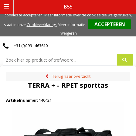
Deze website gebruikt functionele, analytische en mogelijk ook marketing
B55
gerelateerde cookies. Voor de beste gebruikerservaring, adviseren we deze
cookies te accepteren. Meer informatie over de cookies die we gebruiken,
0
staat in onze
Cookieverklaring.
Meer informatie
.
Weigeren
+31 (0)299 - 463610
Terug naar overzicht
TERRA + - RPET sporttas
Artikelnummer
:
140421