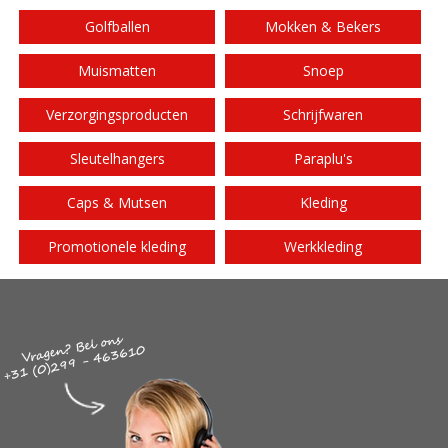
Golfballen
Mokken & Bekers
Muismatten
Snoep
Verzorgingsproducten
Schrijfwaren
Sleutelhangers
Paraplu's
Caps & Mutsen
Kleding
Promotionele kleding
Werkkleding