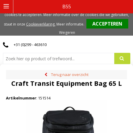
Deze website gebruikt functionele, analytische en mogelijk ook marketing
B55
gerelateerde cookies. Voor de beste gebruikerservaring, adviseren we deze
cookies te accepteren. Meer informatie over de cookies die we gebruiken,
0
staat in onze
Cookieverklaring.
Meer informatie
.
Weigeren
+31 (0)299 - 463610
Terug naar overzicht
Craft Transit Equipment Bag 65 L
Artikelnummer
:
151514