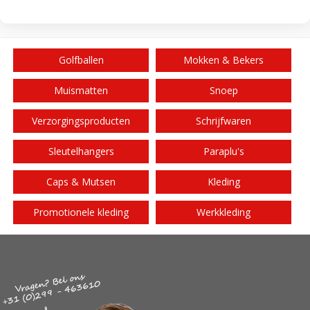
Golfballen
Mokken & Bekers
Muismatten
Snoep
Verzorgingsproducten
Schrijfwaren
Sleutelhangers
Paraplu's
Caps & Mutsen
Kleding
Promotionele kleding
Werkkleding