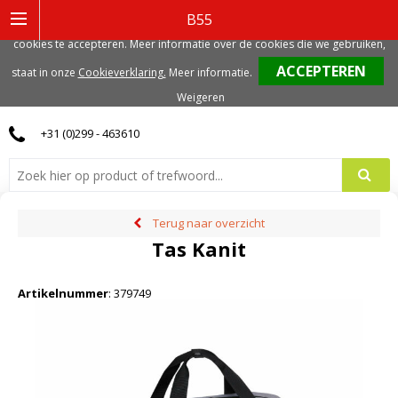
Deze website gebruikt functionele, analytische en mogelijk ook marketing
B55
gerelateerde cookies. Voor de beste gebruikerservaring, adviseren we deze
cookies te accepteren. Meer informatie over de cookies die we gebruiken,
0
staat in onze
Cookieverklaring.
Meer informatie
.
Weigeren
+31 (0)299 - 463610
Terug naar overzicht
Tas Kanit
Artikelnummer
:
379749