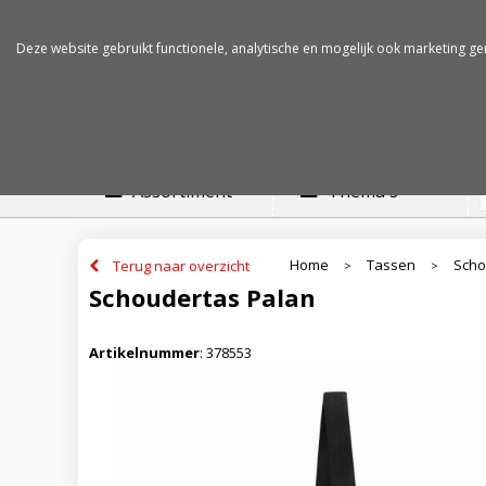
Betalen op rekening
Snelle levertijden
Deze website gebruikt functionele, analytische en mogelijk ook marketing ge
Assortiment
Thema's
Home
Tassen
Scho
Terug naar overzicht
>
>
Schoudertas Palan
Artikelnummer
:
378553