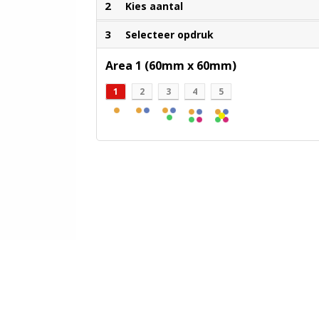
2
Kies aantal
3
Selecteer opdruk
Area 1 (60mm x 60mm)
1
2
3
4
5