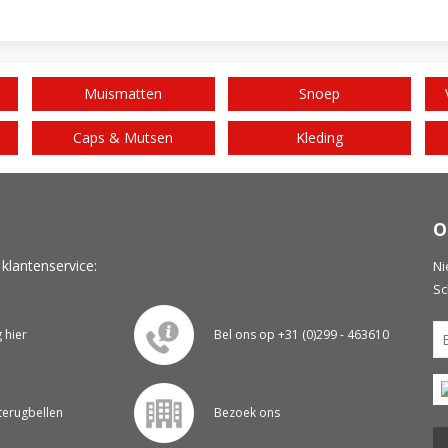
Muismatten
Snoep
Caps & Mutsen
Kleding
O
 klantenservice:
Ni
Sc
g hier
Bel ons op +31 (0)299 - 463610
 terugbellen
Bezoek ons