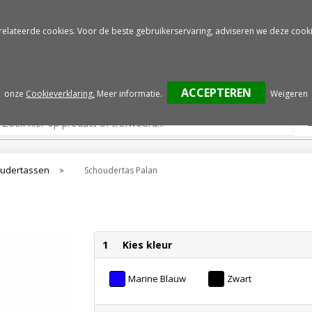
Gratis drukproef
Snelle service
relateerde cookies. Voor de beste gebruikerservaring, adviseren we deze cooki
onze
Cookieverklaring.
Meer informatie
.
Weigeren
udertassen
Schoudertas Palan
>
1
Kies kleur
Marine Blauw
Zwart