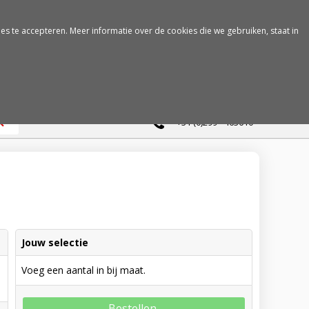
es te accepteren. Meer informatie over de cookies die we gebruiken, staat in
0
+31 (0)299 - 463610
Jouw selectie
Voeg een aantal in bij maat.
Bestellen