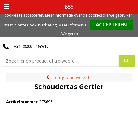
Deze website gebruikt functionele, analytische en mogelijk ook marketing
B55
gerelateerde cookies. Voor de beste gebruikerservaring, adviseren we deze
cookies te accepteren. Meer informatie over de cookies die we gebruiken,
0
staat in onze
Cookieverklaring.
Meer informatie
.
Weigeren
+31 (0)299 - 463610
Terug naar overzicht
Schoudertas Gertler
Artikelnummer
:
375696