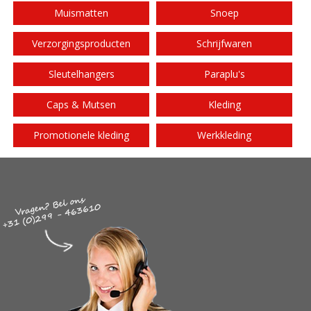
Muismatten
Snoep
Verzorgingsproducten
Schrijfwaren
Sleutelhangers
Paraplu's
Caps & Mutsen
Kleding
Promotionele kleding
Werkkleding