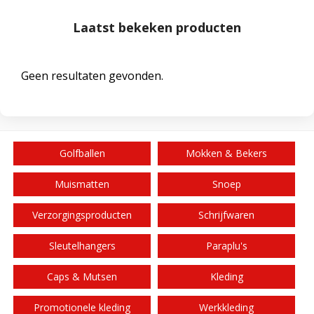
Laatst bekeken producten
Geen resultaten gevonden.
Golfballen
Mokken & Bekers
Muismatten
Snoep
Verzorgingsproducten
Schrijfwaren
Sleutelhangers
Paraplu's
Caps & Mutsen
Kleding
Promotionele kleding
Werkkleding