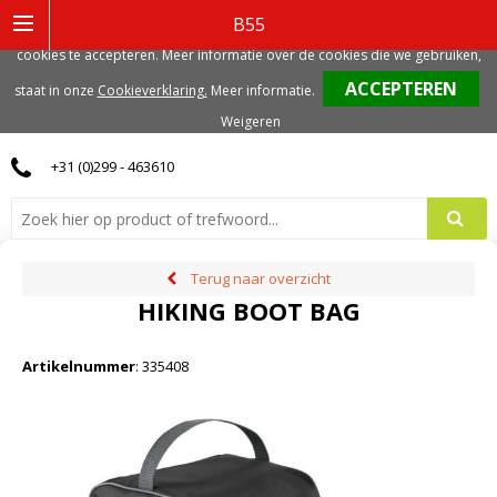
Deze website gebruikt functionele, analytische en mogelijk ook marketing
B55
gerelateerde cookies. Voor de beste gebruikerservaring, adviseren we deze
cookies te accepteren. Meer informatie over de cookies die we gebruiken,
0
staat in onze
Cookieverklaring.
Meer informatie
.
Weigeren
+31 (0)299 - 463610
Terug naar overzicht
HIKING BOOT BAG
Artikelnummer
:
335408