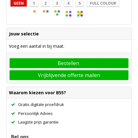
GEEN
1
2
3
4
5
FULL COLOUR
Jouw selectie
Voeg een aantal in bij maat.
Bestellen
Vrijblijvende offerte mailen
Waarom kiezen voor B55?
Gratis digitale proefdruk
Persoonlijk Advies
Laagste prijs garantie
Bel ons