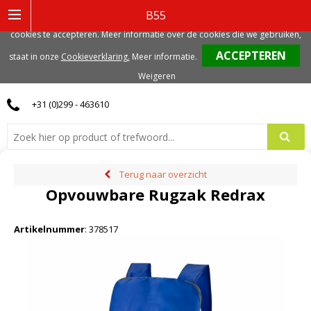
Deze website gebruikt functionele, analytische en mogelijk ook marketing
B55
gerelateerde cookies. Voor de beste gebruikerservaring, adviseren we deze
cookies te accepteren. Meer informatie over de cookies die we gebruiken,
0
staat in onze
Cookieverklaring.
Meer informatie
.
Weigeren
+31 (0)299 - 463610
Terug naar overzicht
Opvouwbare Rugzak Redrax
Artikelnummer
:
378517