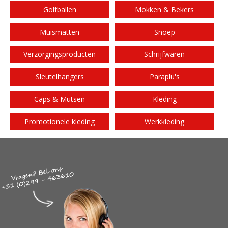
Golfballen
Mokken & Bekers
Muismatten
Snoep
Verzorgingsproducten
Schrijfwaren
Sleutelhangers
Paraplu's
Caps & Mutsen
Kleding
Promotionele kleding
Werkkleding