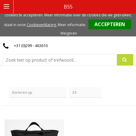
Deze website gebruikt functionele, analytische en mogelijk ook marketing
B55
gerelateerde cookies. Voor de beste gebruikerservaring, adviseren we deze
cookies te accepteren. Meer informatie over de cookies die we gebruiken,
0
staat in onze
Cookieverklaring.
Meer informatie
.
Weigeren
+31 (0)299 - 463610