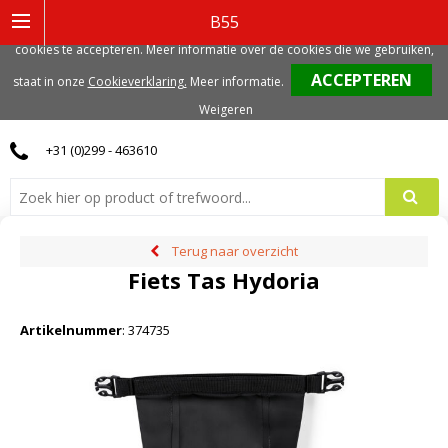
Deze website gebruikt functionele, analytische en mogelijk ook marketing
B55
gerelateerde cookies. Voor de beste gebruikerservaring, adviseren we deze
cookies te accepteren. Meer informatie over de cookies die we gebruiken,
0
staat in onze
Cookieverklaring.
Meer informatie
.
Weigeren
+31 (0)299 - 463610
Terug naar overzicht
Fiets Tas Hydoria
Artikelnummer
:
374735