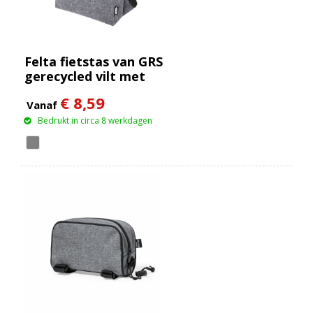
Felta fietstas van GRS
gerecycled vilt met
opgerolde bovenkant
€ 8,59
13 l
Vanaf
Bedrukt in circa 8 werkdagen