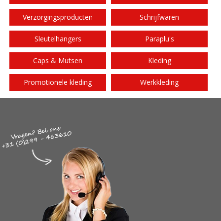
Verzorgingsproducten
Schrijfwaren
Sleutelhangers
Paraplu's
Caps & Mutsen
Kleding
Promotionele kleding
Werkkleding