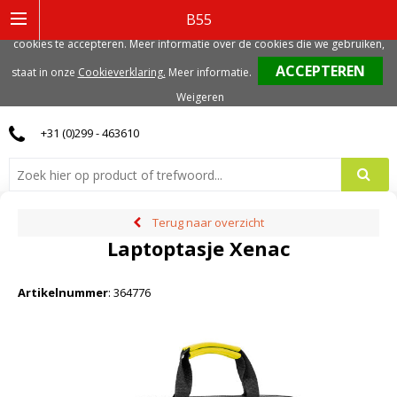
Deze website gebruikt functionele, analytische en mogelijk ook marketing
B55
gerelateerde cookies. Voor de beste gebruikerservaring, adviseren we deze
cookies te accepteren. Meer informatie over de cookies die we gebruiken,
0
staat in onze
Cookieverklaring.
Meer informatie
.
Weigeren
+31 (0)299 - 463610
Terug naar overzicht
Laptoptasje Xenac
Artikelnummer
:
364776