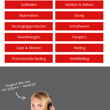
Golfballen
Mokken & Bekers
Muismatten
Snoep
Verzorgingsproducten
Schrijfwaren
Sleutelhangers
Paraplu's
Caps & Mutsen
Kleding
Promotionele kleding
Werkkleding