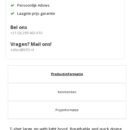
Persoonlijk Advies
Laagste prijs garantie
Bel ons
+31 (0) 299 463 610
Vragen? Mail ons!
sales@b55.nl
Productinformatie
Kenmerken
Prijsinformatie
T-shirt large zip with light hood. Breathable and quick drying.