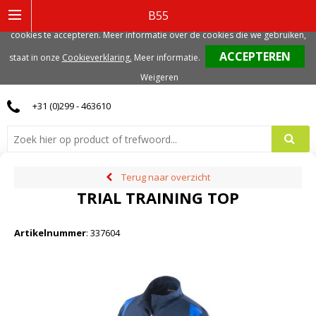
Deze website gebruikt functionele, analytische en mogelijk ook marketing
B55
gerelateerde cookies. Voor de beste gebruikerservaring, adviseren we deze
cookies te accepteren. Meer informatie over de cookies die we gebruiken,
0
staat in onze
Cookieverklaring.
Meer informatie
.
Weigeren
+31 (0)299 - 463610
Terug naar overzicht
TRIAL TRAINING TOP
Artikelnummer
:
337604