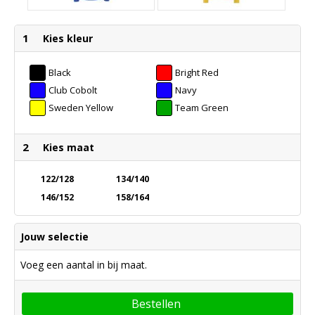
1
Kies kleur
Black
Bright Red
Club Cobolt
Navy
Sweden Yellow
Team Green
2
Kies maat
122/128
134/140
146/152
158/164
Jouw selectie
Voeg een aantal in bij maat.
Bestellen