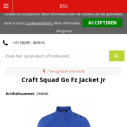
Deze website gebruikt functionele, analytische en mogelijk ook marketing
B55
gerelateerde cookies. Voor de beste gebruikerservaring, adviseren we deze
cookies te accepteren. Meer informatie over de cookies die we gebruiken,
0
staat in onze
Cookieverklaring.
Meer informatie
.
Weigeren
+31 (0)299 - 463610
Terug naar overzicht
Craft Squad Go Fz Jacket Jr
Artikelnummer
:
244646