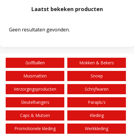
Laatst bekeken producten
Geen resultaten gevonden.
Golfballen
Mokken & Bekers
Muismatten
Snoep
Verzorgingsproducten
Schrijfwaren
Sleutelhangers
Paraplu's
Caps & Mutsen
Kleding
Promotionele kleding
Werkkleding