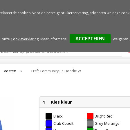
Gratis drukproef
Snelle service
relateerde cookies. Voor de beste gebruikerservaring, adviseren we deze cooki
onze
Cookieverklaring.
Meer informatie
.
Weigeren
Vesten
Craft Community FZ Hoodie W
>
1
Kies kleur
Black
Bright Red
Club Cobolt
Grey Melange