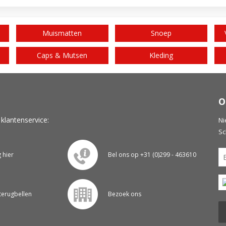
Muismatten
Snoep
Caps & Mutsen
Kleding
O
 klantenservice:
Ni
Sc
g hier
Bel ons op +31 (0)299 - 463610
 terugbellen
Bezoek ons