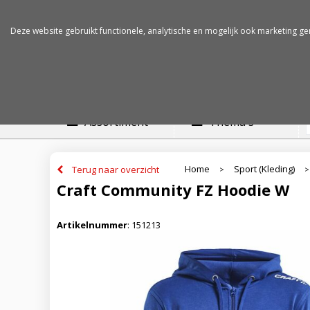
Betalen op rekening
Snelle levertijden
Deze website gebruikt functionele, analytische en mogelijk ook marketing ge
Assortiment
Thema's
Home
Sport (Kleding)
Terug naar overzicht
>
>
Craft Community FZ Hoodie W
Artikelnummer
:
151213