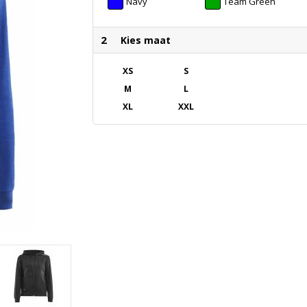
Navy
Team Green
2
Kies maat
XS
S
M
L
XL
XXL