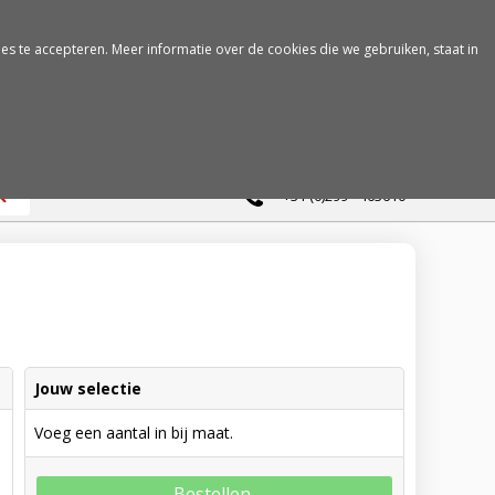
es te accepteren. Meer informatie over de cookies die we gebruiken, staat in
0
+31 (0)299 - 463610
Jouw selectie
Voeg een aantal in bij maat.
Bestellen