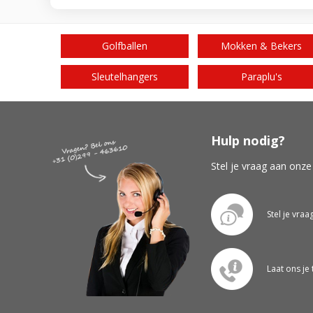
Golfballen
Mokken & Bekers
Sleutelhangers
Paraplu's
Hulp nodig?
Stel je vraag aan onze
Stel je vraa
Laat ons je