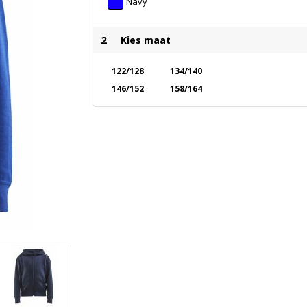
Navy
2
Kies maat
122/128
134/140
146/152
158/164