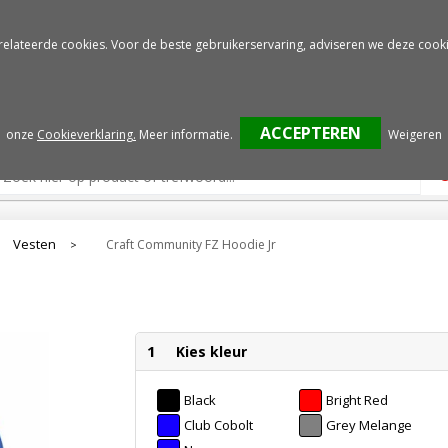
Gratis drukproef
Snelle service
relateerde cookies. Voor de beste gebruikerservaring, adviseren we deze cooki
onze
Cookieverklaring.
Meer informatie
.
Weigeren
Vesten
Craft Community FZ Hoodie Jr
>
1
Kies kleur
Black
Bright Red
Club Cobolt
Grey Melange