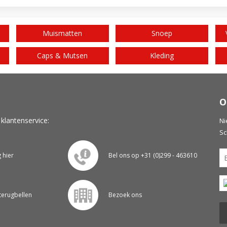
Muismatten
Snoep
Caps & Mutsen
Kleding
O
 klantenservice:
Ni
Sc
g hier
Bel ons op +31 (0)299 - 463610
 terugbellen
Bezoek ons