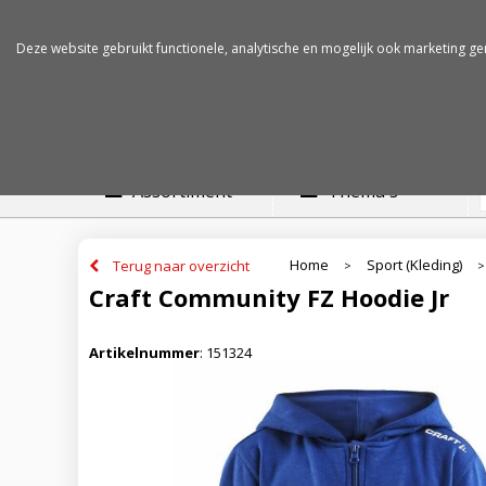
Betalen op rekening
Snelle levertijden
Deze website gebruikt functionele, analytische en mogelijk ook marketing ge
Assortiment
Thema's
Home
Sport (Kleding)
Terug naar overzicht
>
>
Craft Community FZ Hoodie Jr
Artikelnummer
:
151324