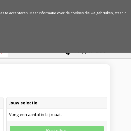
es te accepteren. Meer informatie over de cookies die we gebruiken, staat in
0
+31 (0)299 - 463610
Jouw selectie
Voeg een aantal in bij maat.
Bestellen