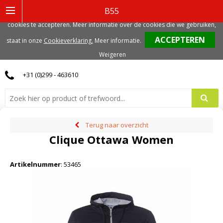
Deze website gebruikt functionele, analytische en mogelijk ook marketing
B55
gerelateerde cookies. Voor de beste gebruikerservaring, adviseren we deze
cookies te accepteren. Meer informatie over de cookies die we gebruiken,
0
staat in onze
Cookieverklaring.
Meer informatie
.
Weigeren
+31 (0)299 - 463610
Terug naar overzicht
Clique Ottawa Women
Artikelnummer
:
53465