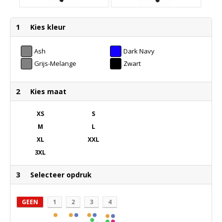
1
Kies kleur
Ash
Dark Navy
Grijs-Melange
Zwart
2
Kies maat
XS
S
M
L
XL
XXL
3XL
3
Selecteer opdruk
GEEN
1
2
3
4