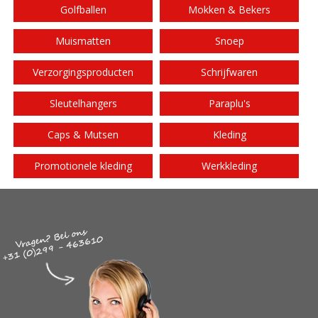
Golfballen
Mokken & Bekers
Muismatten
Snoep
Verzorgingsproducten
Schrijfwaren
Sleutelhangers
Paraplu's
Caps & Mutsen
Kleding
Promotionele kleding
Werkkleding