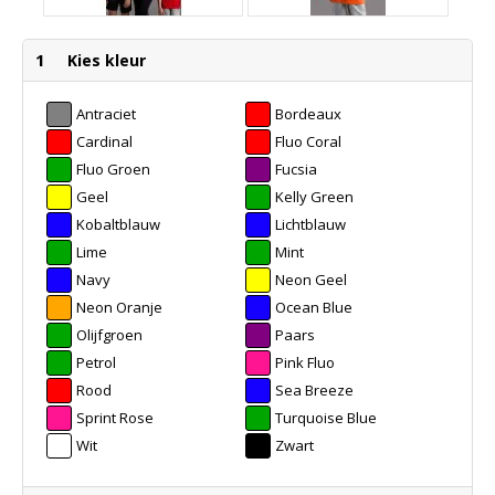
1
Kies kleur
Antraciet
Bordeaux
Cardinal
Fluo Coral
Fluo Groen
Fucsia
Geel
Kelly Green
Kobaltblauw
Lichtblauw
Lime
Mint
Navy
Neon Geel
Neon Oranje
Ocean Blue
Olijfgroen
Paars
Petrol
Pink Fluo
Rood
Sea Breeze
Sprint Rose
Turquoise Blue
Wit
Zwart