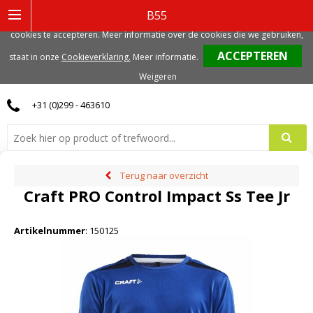
Deze website gebruikt functionele, analytische en mogelijk ook marketing
B55
gerelateerde cookies. Voor de beste gebruikerservaring, adviseren we deze
cookies te accepteren. Meer informatie over de cookies die we gebruiken,
0
staat in onze
Cookieverklaring.
Meer informatie
.
Weigeren
+31 (0)299 - 463610
Terug naar overzicht
Craft PRO Control Impact Ss Tee Jr
Artikelnummer
:
150125