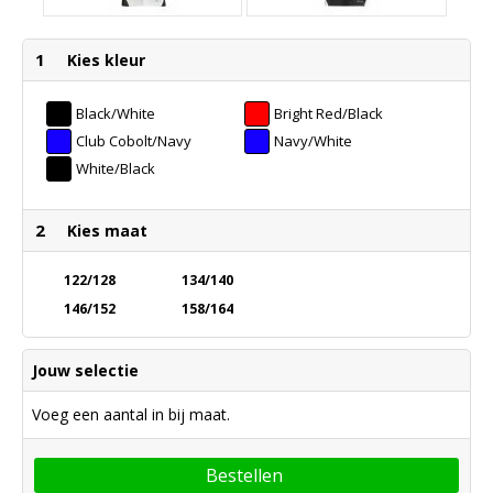
1
Kies kleur
Black/White
Bright Red/Black
Club Cobolt/Navy
Navy/White
White/Black
2
Kies maat
122/128
134/140
146/152
158/164
Jouw selectie
Voeg een aantal in bij maat.
Bestellen