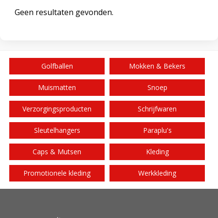
Geen resultaten gevonden.
Golfballen
Mokken & Bekers
Muismatten
Snoep
Verzorgingsproducten
Schrijfwaren
Sleutelhangers
Paraplu's
Caps & Mutsen
Kleding
Promotionele kleding
Werkkleding