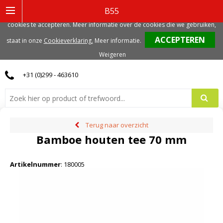
Deze website gebruikt functionele, analytische en mogelijk ook marketing
B55
gerelateerde cookies. Voor de beste gebruikerservaring, adviseren we deze
cookies te accepteren. Meer informatie over de cookies die we gebruiken,
0
staat in onze
Cookieverklaring.
Meer informatie
.
Weigeren
+31 (0)299 - 463610
Terug naar overzicht
Bamboe houten tee 70 mm
Artikelnummer
:
180005