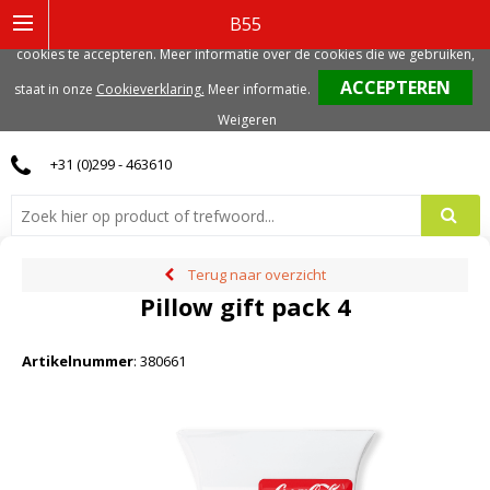
Deze website gebruikt functionele, analytische en mogelijk ook marketing
B55
gerelateerde cookies. Voor de beste gebruikerservaring, adviseren we deze
cookies te accepteren. Meer informatie over de cookies die we gebruiken,
0
staat in onze
Cookieverklaring.
Meer informatie
.
Weigeren
+31 (0)299 - 463610
Terug naar overzicht
Pillow gift pack 4
Artikelnummer
:
380661